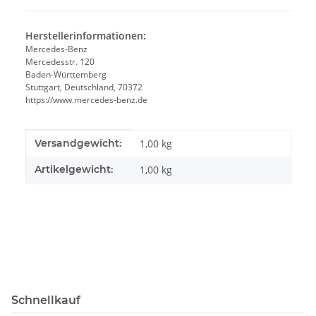
Herstellerinformationen:
Mercedes-Benz
Mercedesstr. 120
Baden-Württemberg
Stuttgart, Deutschland, 70372
https://www.mercedes-benz.de
Produkteigenschaft
Wert
Versandgewicht:
1,00 kg
Artikelgewicht:
1,00
kg
Schnellkauf