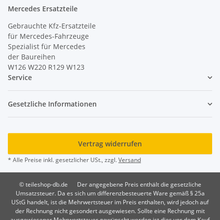
Mercedes Ersatzteile
Gebrauchte Kfz-Ersatzteile
für Mercedes-Fahrzeuge
Spezialist für Mercedes
der Baureihen
W126 W220 R129 W123
Service
Gesetzliche Informationen
Vertrag widerrufen
* Alle Preise inkl. gesetzlicher USt., zzgl.
Versand
© teileshop-db.de
Der angegebene Preis enthält die gesetzliche
Umsatzsteuer. Da es sich um differenzbesteuerte Ware gemäß § 25a
UStG handelt, ist die Mehrwertsteuer im Preis enthalten, wird jedoch auf
der Rechnung nicht gesondert ausgewiesen. Sollte eine Rechnung mit
ausgewiesener Mehrwertsteuer gewünscht werden ist dies vor dem Kauf