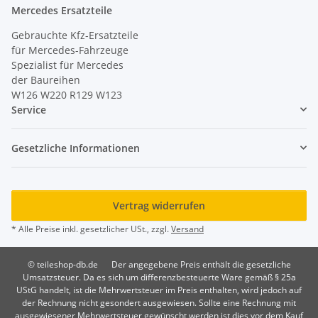
Mercedes Ersatzteile
Gebrauchte Kfz-Ersatzteile
für Mercedes-Fahrzeuge
Spezialist für Mercedes
der Baureihen
W126 W220 R129 W123
Service
Gesetzliche Informationen
Vertrag widerrufen
* Alle Preise inkl. gesetzlicher USt., zzgl.
Versand
© teileshop-db.de
Der angegebene Preis enthält die gesetzliche
Umsatzsteuer. Da es sich um differenzbesteuerte Ware gemäß § 25a
UStG handelt, ist die Mehrwertsteuer im Preis enthalten, wird jedoch auf
der Rechnung nicht gesondert ausgewiesen. Sollte eine Rechnung mit
ausgewiesener Mehrwertsteuer gewünscht werden ist dies vor dem Kauf