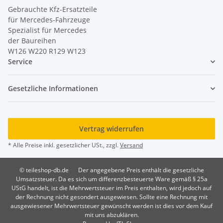
Gebrauchte Kfz-Ersatzteile
für Mercedes-Fahrzeuge
Spezialist für Mercedes
der Baureihen
W126 W220 R129 W123
Service
Gesetzliche Informationen
Vertrag widerrufen
* Alle Preise inkl. gesetzlicher USt., zzgl.
Versand
© teileshop-db.de
Der angegebene Preis enthält die gesetzliche
Umsatzsteuer. Da es sich um differenzbesteuerte Ware gemäß § 25a
UStG handelt, ist die Mehrwertsteuer im Preis enthalten, wird jedoch auf
der Rechnung nicht gesondert ausgewiesen. Sollte eine Rechnung mit
ausgewiesener Mehrwertsteuer gewünscht werden ist dies vor dem Kauf
mit uns abzuklären.