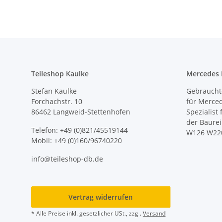
Teileshop Kaulke
Mercedes E
Stefan Kaulke
Gebrauchte
Forchachstr. 10
für Merce
86462 Langweid-Stettenhofen
Spezialist
der Baure
Telefon: +49 (0)821/45519144
W126 W22
Mobil: +49 (0)160/96740220
info@teileshop-db.de
Vertrag widerrufen
* Alle Preise inkl. gesetzlicher USt., zzgl.
Versand