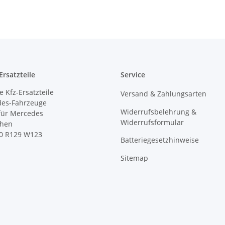
rsatzteile
Service
 Kfz-Ersatzteile
Versand & Zahlungsarten
des-Fahrzeuge
Widerrufsbelehrung &
 für Mercedes
Widerrufsformular
ihen
0 R129 W123
Batteriegesetzhinweise
Sitemap