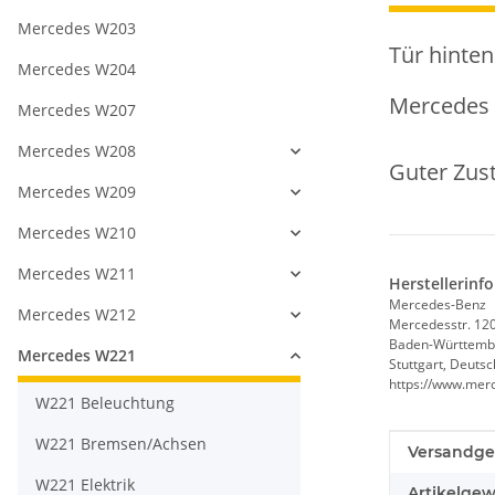
Mercedes W203
Tür hinten
Mercedes W204
Mercedes 
Mercedes W207
Mercedes W208
Guter Zus
Mercedes W209
Mercedes W210
Mercedes W211
Herstellerinf
Mercedes-Benz
Mercedes W212
Mercedesstr. 12
Baden-Württemb
Mercedes W221
Stuttgart, Deuts
https://www.mer
W221 Beleuchtung
W221 Bremsen/Achsen
Produkteig
Wert
Versandge
W221 Elektrik
Artikelgew