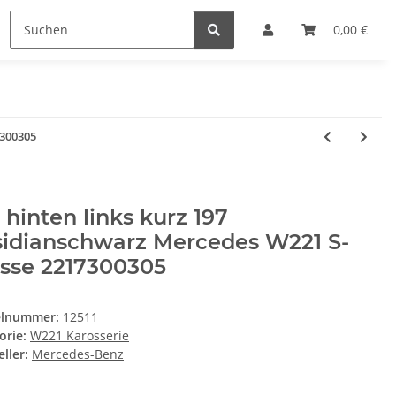
0,00 €
7300305
 hinten links kurz 197
sidianschwarz Mercedes W221 S-
asse 2217300305
elnummer:
12511
orie:
W221 Karosserie
ller:
Mercedes-Benz