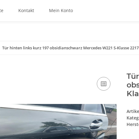
te
Kontakt
Mein Konto
Tür hinten links kurz 197 obsidianschwarz Mercedes W221 S-Klasse 221
Tür
ob
Kl
Artik
Kateg
Herste