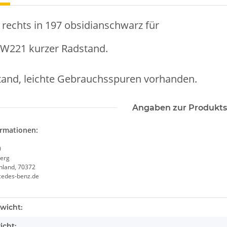
 rechts in 197 obsidianschwarz für
W221 kurzer Radstand.
tand, leichte Gebrauchsspuren vorhanden.
Angaben zur Produkts
ormationen:
0
erg
chland, 70372
cedes-benz.de
enschaft
wicht:
icht: