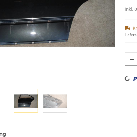
inkl. 
K
Lieferz
Loading...
ung