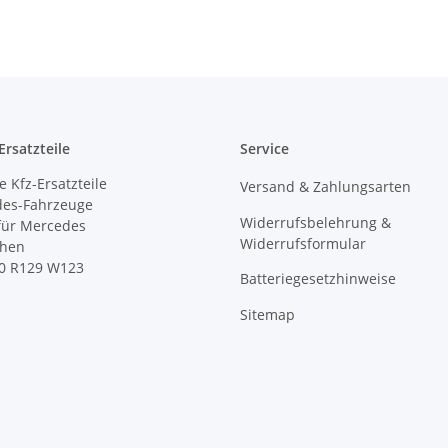
rsatzteile
Service
 Kfz-Ersatzteile
Versand & Zahlungsarten
des-Fahrzeuge
Widerrufsbelehrung &
 für Mercedes
Widerrufsformular
ihen
0 R129 W123
Batteriegesetzhinweise
Sitemap