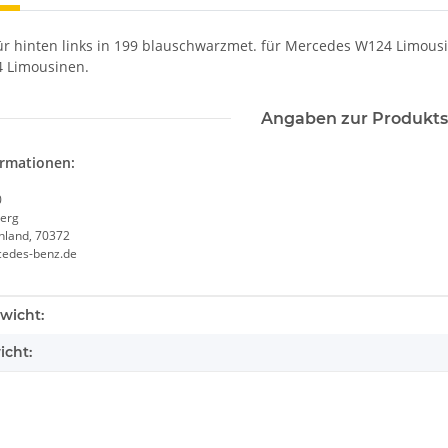
r hinten links in 199 blauschwarzmet. für Mercedes W124 Limousine
4 Limousinen.
Angaben zur Produkts
ormationen:
0
erg
chland, 70372
cedes-benz.de
enschaft
wicht:
icht: