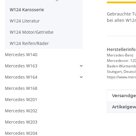
W124 Karosserie
Gebrauchte Tü
bei allen W12
W124 Literatur
W124 Motor/Getriebe
W124 Reifen/Räder
Herstellerinf
Mercedes W140
Mercedes-Benz
Mercedesstr. 12
Mercedes W163
Baden-Württemb
Stuttgart, Deuts
Mercedes W164
https://www.mer
Mercedes W168
Produkteig
Wert
Versandge
Mercedes W201
Artikelgew
Mercedes W202
Mercedes W203
Mercedes W204