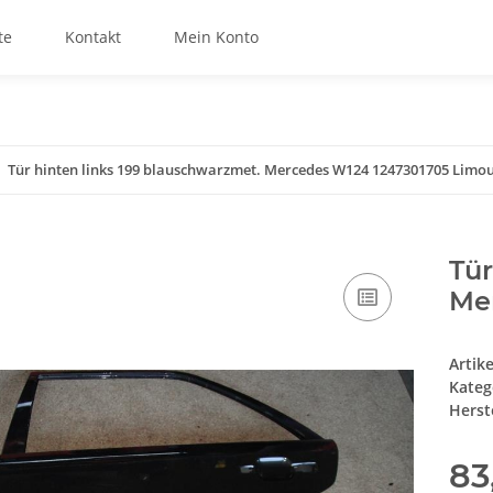
te
Kontakt
Mein Konto
Tür hinten links 199 blauschwarzmet. Mercedes W124 1247301705 Limo
Tür
Me
Artik
Kateg
Herste
83