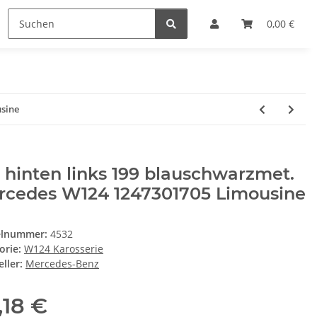
0,00 €
usine
 hinten links 199 blauschwarzmet.
rcedes W124 1247301705 Limousine
elnummer:
4532
orie:
W124 Karosserie
ller:
Mercedes-Benz
,18 €