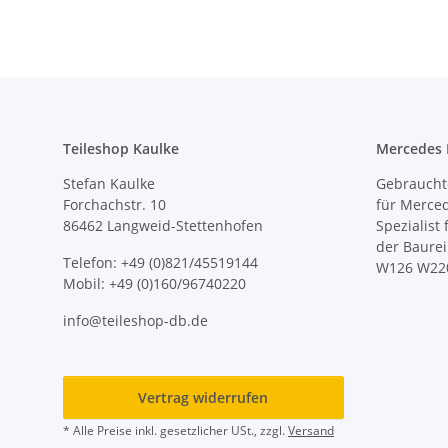
Teileshop Kaulke
Mercedes E
Stefan Kaulke
Gebrauchte
Forchachstr. 10
für Merce
86462 Langweid-Stettenhofen
Spezialist
der Baure
Telefon: +49 (0)821/45519144
W126 W22
Mobil: +49 (0)160/96740220
info@teileshop-db.de
Vertrag widerrufen
* Alle Preise inkl. gesetzlicher USt., zzgl.
Versand