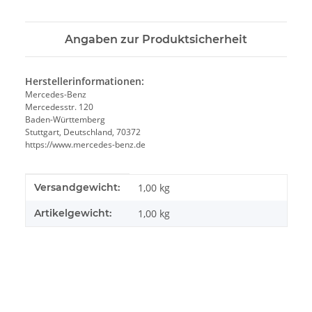
Angaben zur Produktsicherheit
Herstellerinformationen:
Mercedes-Benz
Mercedesstr. 120
Baden-Württemberg
Stuttgart, Deutschland, 70372
https://www.mercedes-benz.de
Produkteigenschaft
Wert
Versandgewicht:
1,00 kg
Artikelgewicht:
1,00
kg