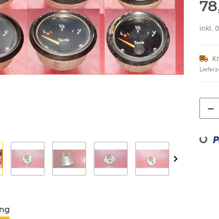
78
inkl. 
K
Lieferz
Loading...
ung