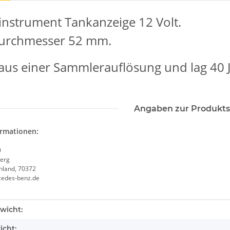
nstrument Tankanzeige 12 Volt.
urchmesser 52 mm.
us einer Sammlerauflösung und lag 40 Ja
Angaben zur Produkts
ormationen:
0
erg
chland, 70372
cedes-benz.de
enschaft
wicht:
icht: