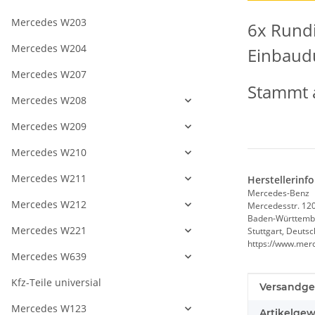
Mercedes W203
6x Rundi
Mercedes W204
Einbaud
Mercedes W207
Stammt a
Mercedes W208
Mercedes W209
Mercedes W210
Mercedes W211
Herstellerinf
Mercedes-Benz
Mercedes W212
Mercedesstr. 12
Baden-Württemb
Mercedes W221
Stuttgart, Deuts
https://www.mer
Mercedes W639
Kfz-Teile universial
Produkteig
Wert
Versandge
Mercedes W123
Artikelgew