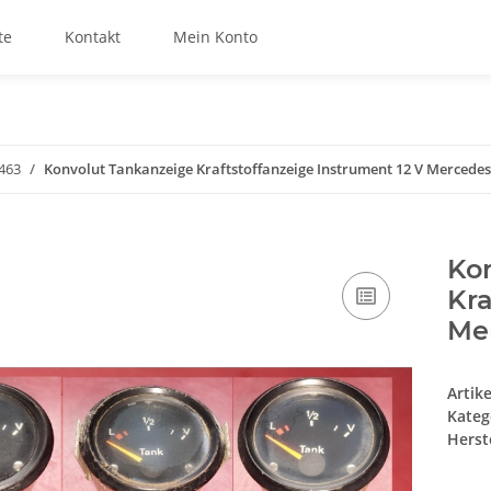
te
Kontakt
Mein Konto
463
Konvolut Tankanzeige Kraftstoffanzeige Instrument 12 V Merced
Ko
Kra
Me
Artik
Kateg
Herste