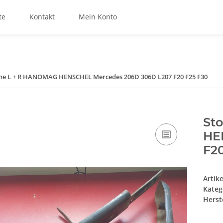
te
Kontakt
Mein Konto
ne L + R HANOMAG HENSCHEL Mercedes 206D 306D L207 F20 F25 F30
St
HE
F2
Artik
Kateg
Herste