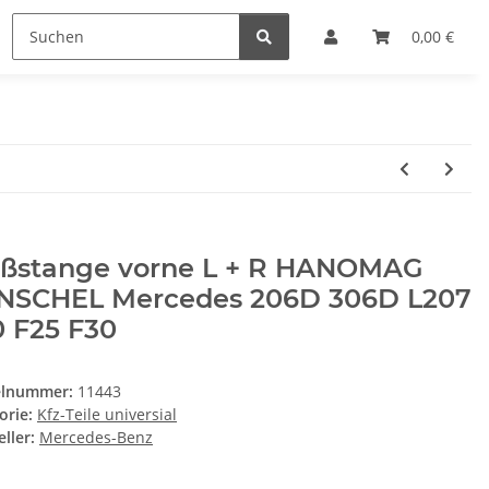
0,00 €
oßstange vorne L + R HANOMAG
NSCHEL Mercedes 206D 306D L207
0 F25 F30
elnummer:
11443
orie:
Kfz-Teile universial
ller:
Mercedes-Benz