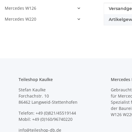
Mercedes W126
Produkteig
Wert
Versandge
Mercedes W220
Artikelgew
Teileshop Kaulke
Mercedes E
Stefan Kaulke
Gebrauchte
Forchachstr. 10
für Merce
86462 Langweid-Stettenhofen
Spezialist
der Baure
Telefon: +49 (0)821/45519144
W126 W22
Mobil: +49 (0)160/96740220
info@teileshop-db.de