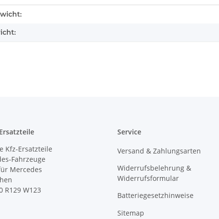
enschaft
wicht:
icht:
rsatzteile
Service
 Kfz-Ersatzteile
Versand & Zahlungsarten
des-Fahrzeuge
Widerrufsbelehrung &
 für Mercedes
Widerrufsformular
ihen
0 R129 W123
Batteriegesetzhinweise
Sitemap