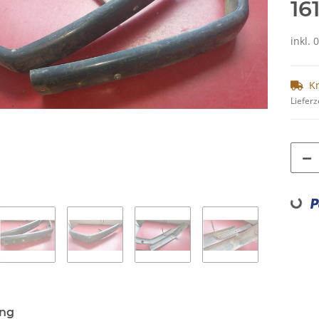
16
inkl. 
K
Lieferz
Loading...
ung