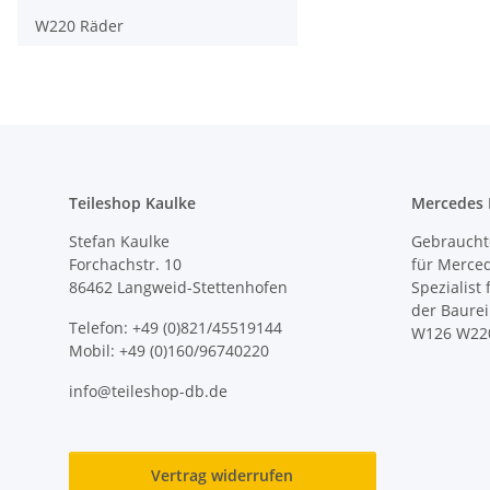
W220 Räder
Teileshop Kaulke
Mercedes E
Stefan Kaulke
Gebrauchte
Forchachstr. 10
für Merce
86462 Langweid-Stettenhofen
Spezialist
der Baure
Telefon: +49 (0)821/45519144
W126 W22
Mobil: +49 (0)160/96740220
info@teileshop-db.de
Vertrag widerrufen