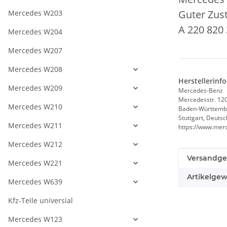
Guter Zust
Mercedes W203
A 220 820 
Mercedes W204
Mercedes W207
Mercedes W208
Herstellerinf
Mercedes W209
Mercedes-Benz
Mercedesstr. 12
Mercedes W210
Baden-Württemb
Stuttgart, Deuts
Mercedes W211
https://www.mer
Mercedes W212
Produkteig
Wert
Versandge
Mercedes W221
Artikelgew
Mercedes W639
Kfz-Teile universial
Mercedes W123