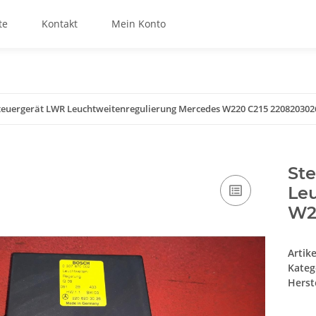
te
Kontakt
Mein Konto
teuergerät LWR Leuchtweitenregulierung Mercedes W220 C215 220820302
St
Le
W2
Artik
Kateg
Herste