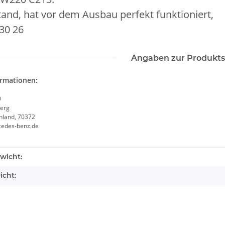
and, hat vor dem Ausbau perfekt funktioniert,
30 26
Angaben zur Produkts
ormationen:
0
erg
chland, 70372
cedes-benz.de
enschaft
wicht:
icht: