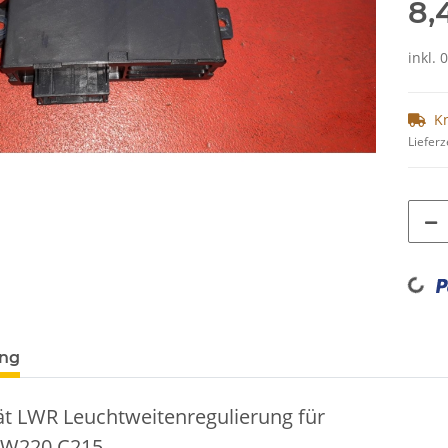
8,
inkl. 
K
Lieferz
Loading...
ung
ät LWR Leuchtweitenregulierung für
 W220 C215.