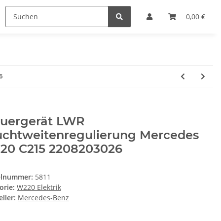
0,00 €
6
euergerät LWR
uchtweitenregulierung Mercedes
20 C215 2208203026
elnummer:
5811
orie:
W220 Elektrik
ller:
Mercedes-Benz