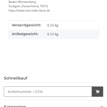
Baden-Württemberg
Stuttgart, Deutschland, 70372
https://www.mercedes-benz.de
Produkteigenschaft
Wert
Versandgewicht:
0,10 kg
Artikelgewicht:
0,10
kg
Schnellkauf
Kategorien