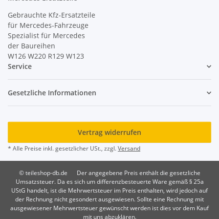
Gebrauchte Kfz-Ersatzteile
für Mercedes-Fahrzeuge
Spezialist für Mercedes
der Baureihen
W126 W220 R129 W123
Service
Gesetzliche Informationen
Vertrag widerrufen
* Alle Preise inkl. gesetzlicher USt., zzgl.
Versand
© teileshop-db.de
Der angegebene Preis enthält die gesetzliche
Umsatzsteuer. Da es sich um differenzbesteuerte Ware gemäß § 25a
UStG handelt, ist die Mehrwertsteuer im Preis enthalten, wird jedoch auf
der Rechnung nicht gesondert ausgewiesen. Sollte eine Rechnung mit
ausgewiesener Mehrwertsteuer gewünscht werden ist dies vor dem Kauf
mit uns abzuklären.