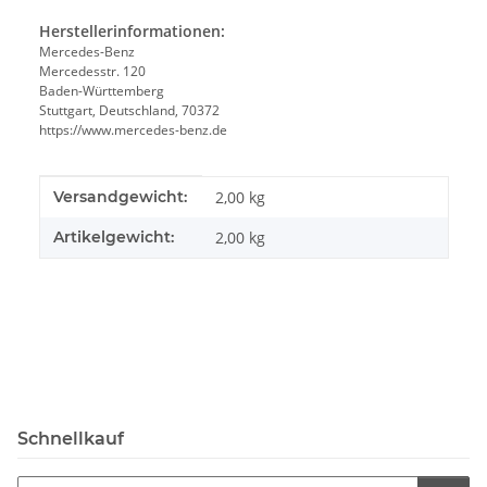
Herstellerinformationen:
Mercedes-Benz
Mercedesstr. 120
Baden-Württemberg
Stuttgart, Deutschland, 70372
https://www.mercedes-benz.de
Produkteigenschaft
Wert
Versandgewicht:
2,00 kg
Artikelgewicht:
2,00
kg
Schnellkauf