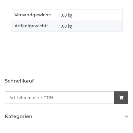
Produkteigenschaft
Wert
Versandgewicht:
1,00 kg
Artikelgewicht:
1,00
kg
Schnellkauf
Kategorien