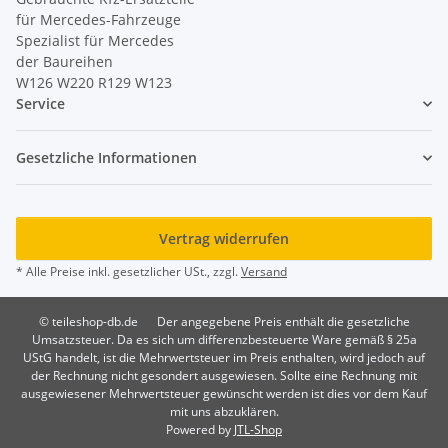
für Mercedes-Fahrzeuge
Spezialist für Mercedes
der Baureihen
W126 W220 R129 W123
Service
Gesetzliche Informationen
Vertrag widerrufen
* Alle Preise inkl. gesetzlicher USt., zzgl.
Versand
© teileshop-db.de
Der angegebene Preis enthält die gesetzliche
Umsatzsteuer. Da es sich um differenzbesteuerte Ware gemäß § 25a
UStG handelt, ist die Mehrwertsteuer im Preis enthalten, wird jedoch auf
der Rechnung nicht gesondert ausgewiesen. Sollte eine Rechnung mit
ausgewiesener Mehrwertsteuer gewünscht werden ist dies vor dem Kauf
mit uns abzuklären.
Powered by
JTL-Shop