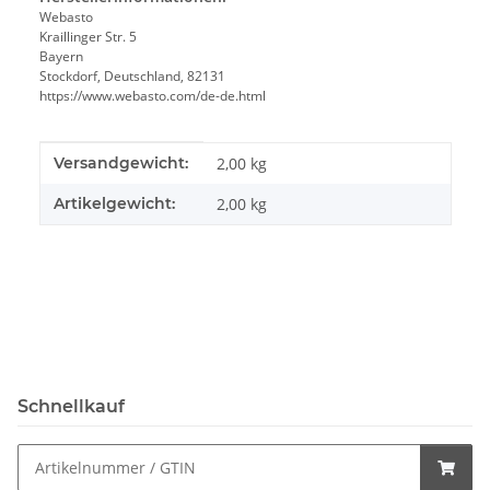
Webasto
Kraillinger Str. 5
Bayern
Stockdorf, Deutschland, 82131
https://www.webasto.com/de-de.html
Produkteigenschaft
Wert
Versandgewicht:
2,00 kg
Artikelgewicht:
2,00
kg
Schnellkauf