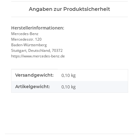
Angaben zur Produktsicherheit
Herstellerinformationen:
Mercedes-Benz
Mercedesstr. 120
Baden-Württemberg
Stuttgart, Deutschland, 70372
https://www.mercedes-benz.de
Produkteigenschaft
Wert
Versandgewicht:
0,10 kg
Artikelgewicht:
0,10
kg