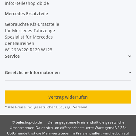
info@teileshop-db.de
Mercedes Ersatzteile
Gebrauchte Kfz-Ersatzteile
für Mercedes-Fahrzeuge
Spezialist für Mercedes
der Baureihen
W126 W220 R129 W123
Service
Gesetzliche Informationen
Vertrag widerrufen
* Alle Preise inkl. gesetzlicher USt., zzgl.
Versand
© teileshop-db.de
Der angegebene Preis enthält die gesetzliche
Umsatzsteuer. Da es sich um differenzbesteuerte Ware gemäß § 25a
UStG handelt, ist die Mehrwertsteuer im Preis enthalten, wird jedoch auf