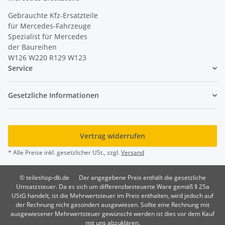
Gebrauchte Kfz-Ersatzteile
für Mercedes-Fahrzeuge
Spezialist für Mercedes
der Baureihen
W126 W220 R129 W123
Service
Gesetzliche Informationen
Vertrag widerrufen
* Alle Preise inkl. gesetzlicher USt., zzgl.
Versand
© teileshop-db.de
Der angegebene Preis enthält die gesetzliche
Umsatzsteuer. Da es sich um differenzbesteuerte Ware gemäß § 25a
UStG handelt, ist die Mehrwertsteuer im Preis enthalten, wird jedoch auf
der Rechnung nicht gesondert ausgewiesen. Sollte eine Rechnung mit
ausgewiesener Mehrwertsteuer gewünscht werden ist dies vor dem Kauf
mit uns abzuklären.