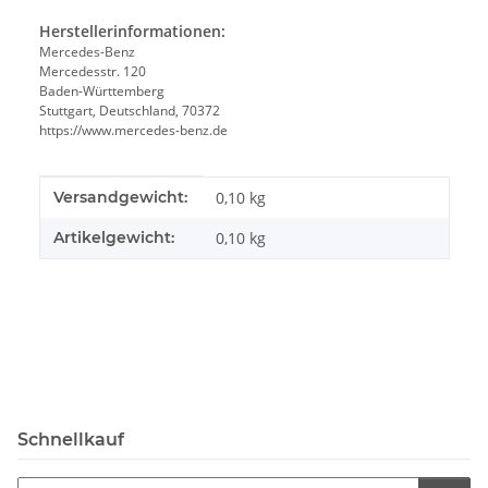
Herstellerinformationen:
Mercedes-Benz
Mercedesstr. 120
Baden-Württemberg
Stuttgart, Deutschland, 70372
https://www.mercedes-benz.de
Produkteigenschaft
Wert
Versandgewicht:
0,10 kg
Artikelgewicht:
0,10
kg
Schnellkauf