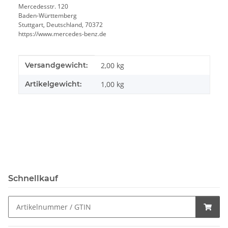
Mercedesstr. 120
Baden-Württemberg
Stuttgart, Deutschland, 70372
https://www.mercedes-benz.de
Produkteigenschaft
Wert
Versandgewicht:
2,00 kg
Artikelgewicht:
1,00
kg
Schnellkauf