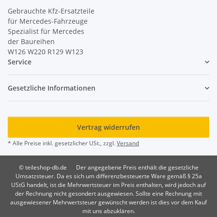
Gebrauchte Kfz-Ersatzteile
für Mercedes-Fahrzeuge
Spezialist für Mercedes
der Baureihen
W126 W220 R129 W123
Service
Gesetzliche Informationen
Vertrag widerrufen
* Alle Preise inkl. gesetzlicher USt., zzgl.
Versand
© teileshop-db.de
Der angegebene Preis enthält die gesetzliche
Umsatzsteuer. Da es sich um differenzbesteuerte Ware gemäß § 25a
UStG handelt, ist die Mehrwertsteuer im Preis enthalten, wird jedoch auf
der Rechnung nicht gesondert ausgewiesen. Sollte eine Rechnung mit
ausgewiesener Mehrwertsteuer gewünscht werden ist dies vor dem Kauf
mit uns abzuklären.