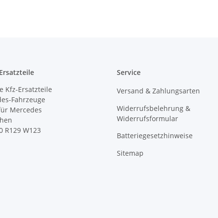
rsatzteile
Service
 Kfz-Ersatzteile
Versand & Zahlungsarten
des-Fahrzeuge
Widerrufsbelehrung &
 für Mercedes
Widerrufsformular
ihen
0 R129 W123
Batteriegesetzhinweise
Sitemap