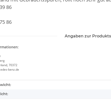
39 86
:
75 86
Angaben zur Produkts
ormationen:
0
erg
chland, 70372
cedes-benz.de
enschaft
wicht:
icht: