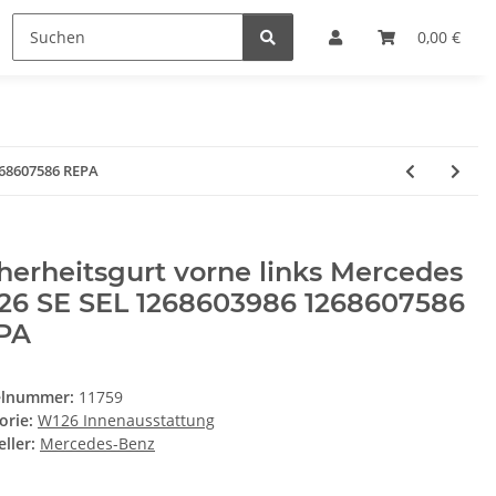
0,00 €
268607586 REPA
herheitsgurt vorne links Mercedes
26 SE SEL 1268603986 1268607586
PA
elnummer:
11759
orie:
W126 Innenausstattung
ller:
Mercedes-Benz