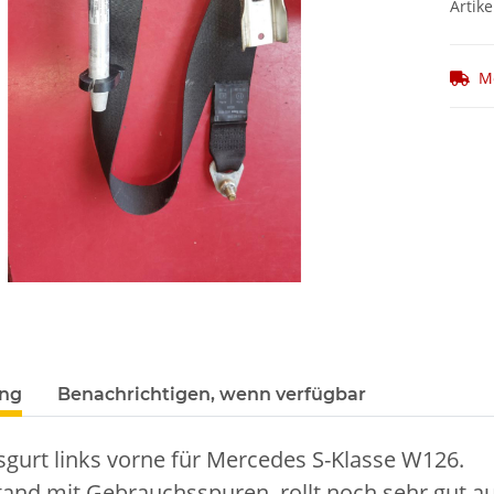
Artike
M
ung
Benachrichtigen, wenn verfügbar
sgurt links vorne für Mercedes S-Klasse W126.
and mit Gebrauchsspuren, rollt noch sehr gut au