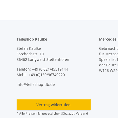
Teileshop Kaulke
Mercedes E
Stefan Kaulke
Gebrauchte
Forchachstr. 10
für Merce
86462 Langweid-Stettenhofen
Spezialist
der Baure
Telefon: +49 (0)821/45519144
W126 W22
Mobil: +49 (0)160/96740220
info@teileshop-db.de
Vertrag widerrufen
* Alle Preise inkl. gesetzlicher USt., zzgl.
Versand