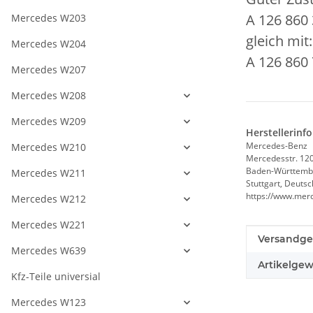
A 126 860 
Mercedes W203
gleich mit
Mercedes W204
A 126 860 
Mercedes W207
Mercedes W208
Mercedes W209
Herstellerinf
Mercedes-Benz
Mercedes W210
Mercedesstr. 12
Baden-Württemb
Mercedes W211
Stuttgart, Deuts
https://www.mer
Mercedes W212
Mercedes W221
Produkteig
Wert
Versandge
Mercedes W639
Artikelgew
Kfz-Teile universial
Mercedes W123