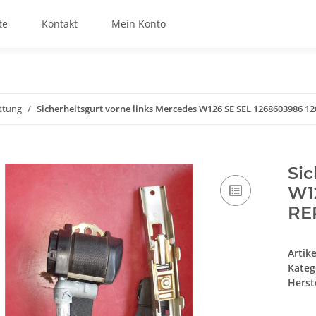
te
Kontakt
Mein Konto
ttung
Sicherheitsgurt vorne links Mercedes W126 SE SEL 1268603986 1
Sic
W1
RE
Artik
Kateg
Herste