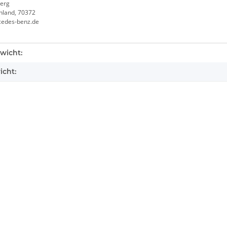
erg
chland, 70372
cedes-benz.de
enschaft
wicht:
icht: