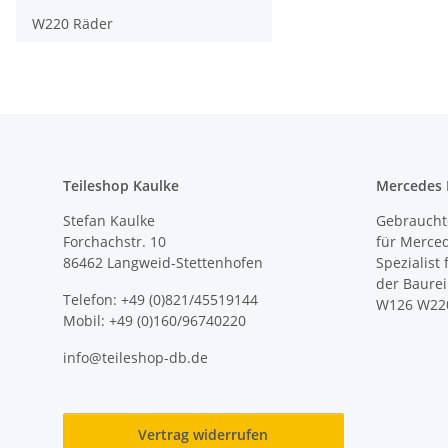
W220 Räder
Teileshop Kaulke
Mercedes E
Stefan Kaulke
Gebrauchte
Forchachstr. 10
für Merce
86462 Langweid-Stettenhofen
Spezialist
der Baure
Telefon: +49 (0)821/45519144
W126 W22
Mobil: +49 (0)160/96740220
info@teileshop-db.de
Vertrag widerrufen