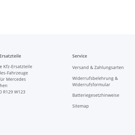
rsatzteile
Service
 Kfz-Ersatzteile
Versand & Zahlungsarten
des-Fahrzeuge
Widerrufsbelehrung &
 für Mercedes
Widerrufsformular
ihen
0 R129 W123
Batteriegesetzhinweise
Sitemap