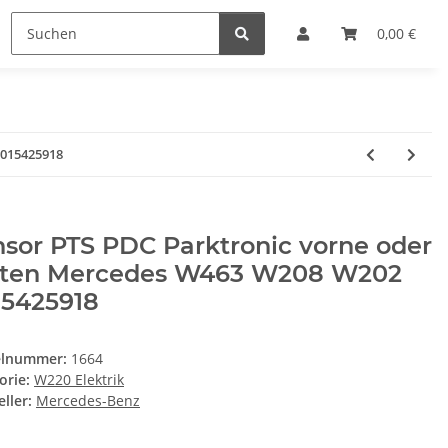
0,00 €
0015425918
sor PTS PDC Parktronic vorne oder
nten Mercedes W463 W208 W202
15425918
elnummer:
1664
orie:
W220 Elektrik
ller:
Mercedes-Benz