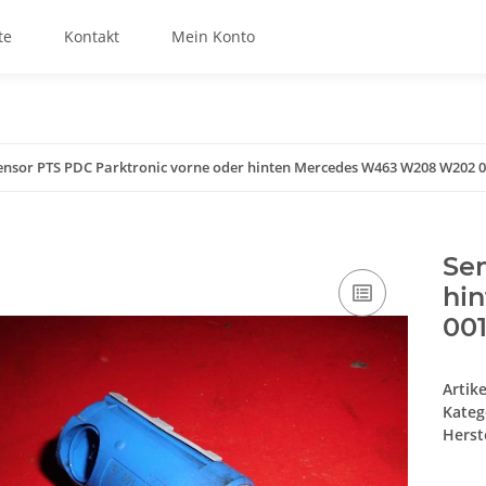
te
Kontakt
Mein Konto
ensor PTS PDC Parktronic vorne oder hinten Mercedes W463 W208 W202 
Sen
hi
00
Artik
Kateg
Herste