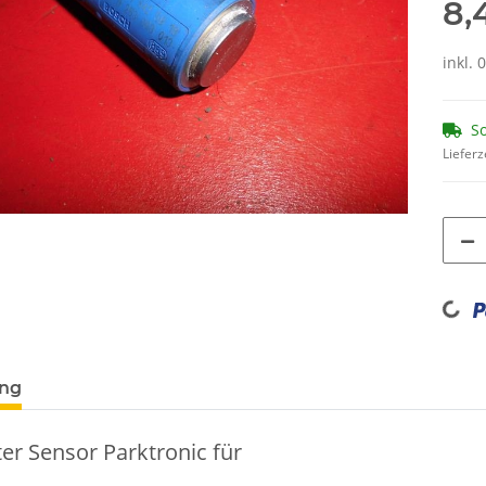
8,
inkl. 
So
Lieferz
Loading...
ung
er Sensor Parktronic für