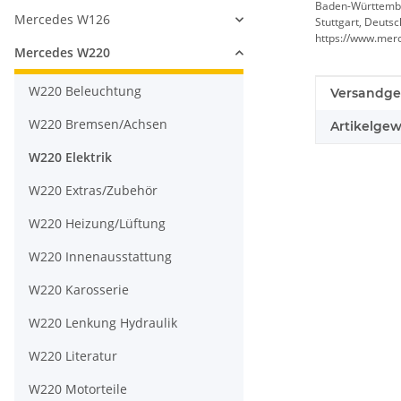
Baden-Württemb
Mercedes W126
Stuttgart, Deuts
https://www.mer
Mercedes W220
W220 Beleuchtung
Produkteig
Wert
Versandge
W220 Bremsen/Achsen
Artikelgew
W220 Elektrik
W220 Extras/Zubehör
W220 Heizung/Lüftung
W220 Innenausstattung
W220 Karosserie
W220 Lenkung Hydraulik
W220 Literatur
W220 Motorteile