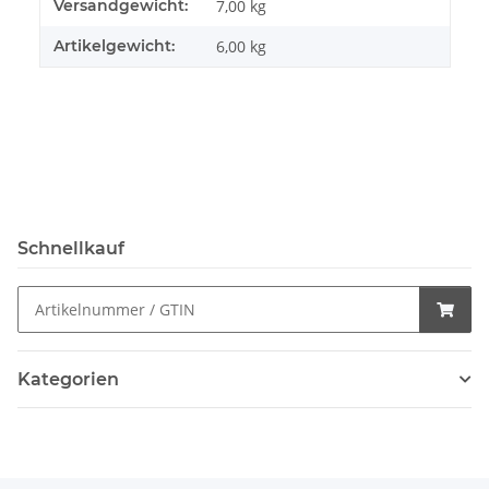
Produkteigenschaft
Wert
Versandgewicht:
7,00 kg
Artikelgewicht:
6,00
kg
Schnellkauf
Kategorien