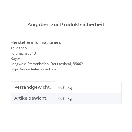
Angaben zur Produktsicherheit
Herstellerinformationen:
Teileshop
Forchachstr. 10
Bayern
Langweid-Stettenhofen, Deutschland, 86462
https://www.teileshop-db.de
Produkteigenschaft
Wert
Versandgewicht:
0,01 kg
Artikelgewicht:
0,01
kg