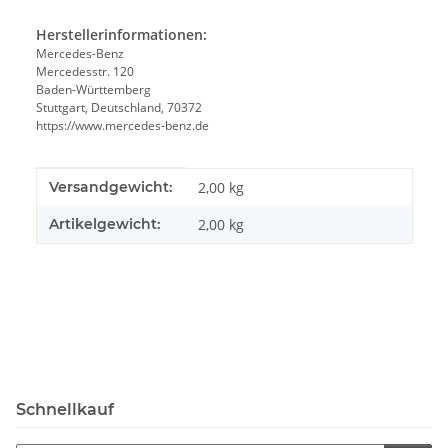
Herstellerinformationen:
Mercedes-Benz
Mercedesstr. 120
Baden-Württemberg
Stuttgart, Deutschland, 70372
https://www.mercedes-benz.de
Produkteigenschaft
Wert
Versandgewicht:
2,00 kg
Artikelgewicht:
2,00
kg
Schnellkauf