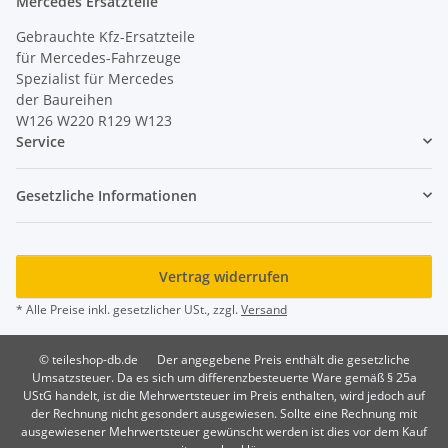
Mercedes Ersatzteile
Gebrauchte Kfz-Ersatzteile
für Mercedes-Fahrzeuge
Spezialist für Mercedes
der Baureihen
W126 W220 R129 W123
Service
Gesetzliche Informationen
Vertrag widerrufen
* Alle Preise inkl. gesetzlicher USt., zzgl.
Versand
© teileshop-db.de
Der angegebene Preis enthält die gesetzliche
Umsatzsteuer. Da es sich um differenzbesteuerte Ware gemäß § 25a
UStG handelt, ist die Mehrwertsteuer im Preis enthalten, wird jedoch auf
der Rechnung nicht gesondert ausgewiesen. Sollte eine Rechnung mit
ausgewiesener Mehrwertsteuer gewünscht werden ist dies vor dem Kauf