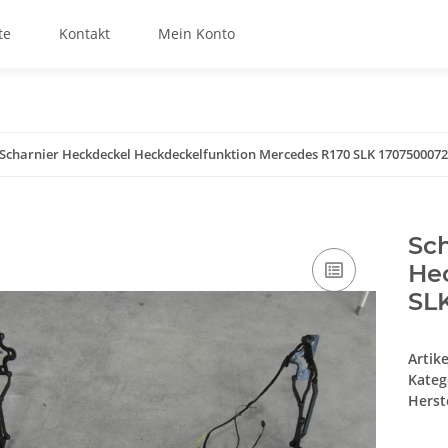
te
Kontakt
Mein Konto
Scharnier Heckdeckel Heckdeckelfunktion Mercedes R170 SLK 1707500072
Sc
He
SL
Artik
Kateg
Herste