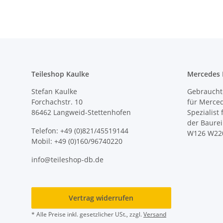
Teileshop Kaulke
Mercedes E
Stefan Kaulke
Gebrauchte
Forchachstr. 10
für Merce
86462 Langweid-Stettenhofen
Spezialist
der Baure
Telefon: +49 (0)821/45519144
W126 W22
Mobil: +49 (0)160/96740220
info@teileshop-db.de
Vertrag widerrufen
* Alle Preise inkl. gesetzlicher USt., zzgl.
Versand