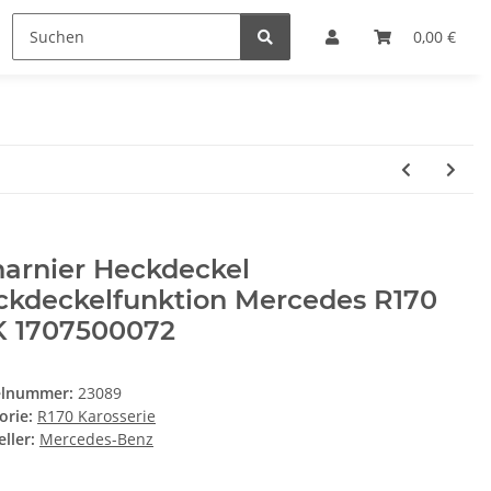
0,00 €
harnier Heckdeckel
ckdeckelfunktion Mercedes R170
K 1707500072
elnummer:
23089
orie:
R170 Karosserie
ller:
Mercedes-Benz