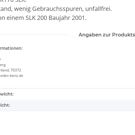
and, wenig Gebrauchsspuren, unfallfrei.
n einem SLK 200 Baujahr 2001.
Angaben zur Produkts
ormationen:
0
erg
chland, 70372
cedes-benz.de
enschaft
wicht:
icht: