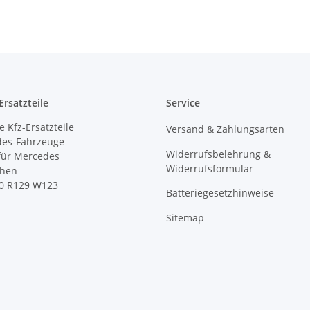
rsatzteile
Service
 Kfz-Ersatzteile
Versand & Zahlungsarten
des-Fahrzeuge
Widerrufsbelehrung &
 für Mercedes
Widerrufsformular
ihen
0 R129 W123
Batteriegesetzhinweise
Sitemap