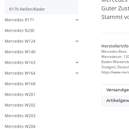
Guter Zust
R170 Reifen/Räder
Stammt vo
Mercedes R171
Mercedes R230
Mercedes W124
Herstellerinf
Mercedes W140
Mercedes-Benz
Mercedesstr. 12
Baden-Württemb
Mercedes W163
Stuttgart, Deuts
https://www.mer
Mercedes W164
Mercedes W168
Produkteig
Wert
Versandge
Mercedes W201
Artikelgew
Mercedes W202
Mercedes W203
Mercedes W204