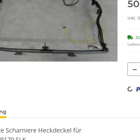
50
inkl. 
So
Lieferz
Loading...
ung
e Scharniere Heckdeckel für
R170 SLK.