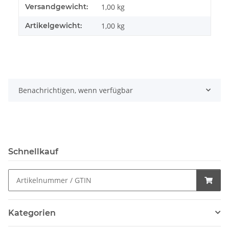
Produkteigenschaft
Wert
Versandgewicht:
1,00 kg
Artikelgewicht:
1,00
kg
Benachrichtigen, wenn verfügbar
Schnellkauf
Kategorien