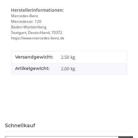
Herstellerinformationen:
Mercedes-Benz
Mercedesstr. 120
Baden-Württemberg
Stuttgart, Deutschland, 70372
https://www.mercedes-benz.de
Produkteigenschaft
Wert
Versandgewicht:
2,50 kg
Artikelgewicht:
2,00
kg
Schnellkauf