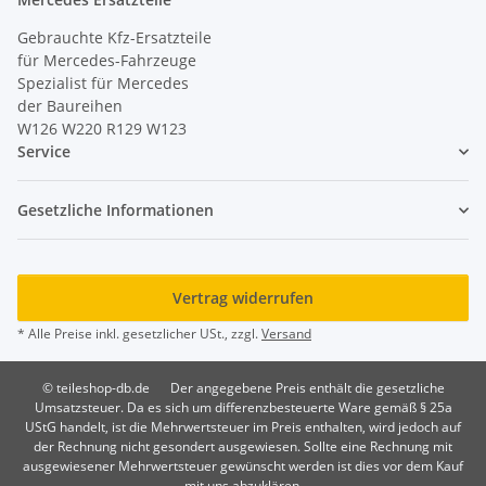
Gebrauchte Kfz-Ersatzteile
für Mercedes-Fahrzeuge
Spezialist für Mercedes
der Baureihen
W126 W220 R129 W123
Service
Gesetzliche Informationen
Vertrag widerrufen
* Alle Preise inkl. gesetzlicher USt., zzgl.
Versand
© teileshop-db.de
Der angegebene Preis enthält die gesetzliche
Umsatzsteuer. Da es sich um differenzbesteuerte Ware gemäß § 25a
UStG handelt, ist die Mehrwertsteuer im Preis enthalten, wird jedoch auf
der Rechnung nicht gesondert ausgewiesen. Sollte eine Rechnung mit
ausgewiesener Mehrwertsteuer gewünscht werden ist dies vor dem Kauf
mit uns abzuklären.