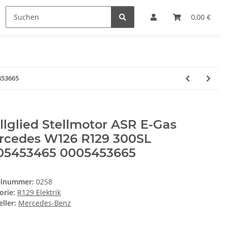
0,00 €
453665
llglied Stellmotor ASR E-Gas
rcedes W126 R129 300SL
05453465 0005453665
elnummer:
0258
orie:
R129 Elektrik
ller:
Mercedes-Benz