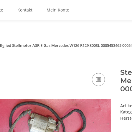
te
Kontakt
Mein Konto
ellglied Stellmotor ASR E-Gas Mercedes W126 R129 300SL 0005453465 0005
Ste
Me
00
Artik
Kateg
Herste