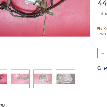
44
inkl. 
K
Lieferz
Loading...
ung