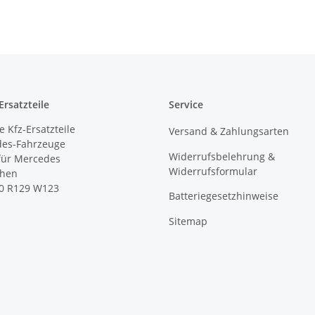
rsatzteile
Service
 Kfz-Ersatzteile
Versand & Zahlungsarten
des-Fahrzeuge
Widerrufsbelehrung &
 für Mercedes
Widerrufsformular
ihen
0 R129 W123
Batteriegesetzhinweise
Sitemap