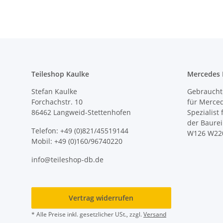
Teileshop Kaulke
Mercedes E
Stefan Kaulke
Gebrauchte
Forchachstr. 10
für Merce
86462 Langweid-Stettenhofen
Spezialist
der Baure
Telefon: +49 (0)821/45519144
W126 W22
Mobil: +49 (0)160/96740220
info@teileshop-db.de
Vertrag widerrufen
* Alle Preise inkl. gesetzlicher USt., zzgl.
Versand