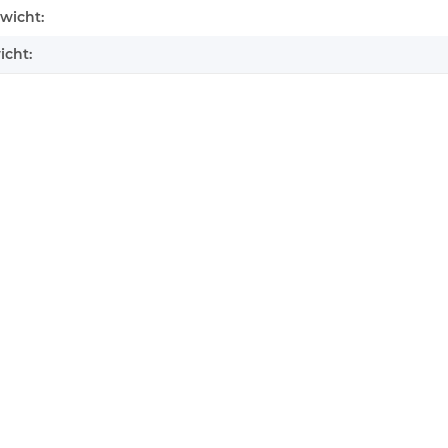
enschaft
wicht:
icht: