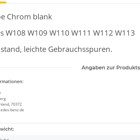
e Chrom blank
es W108 W109 W110 W111 W112 W113
stand, leichte Gebrauchsspuren.
Angaben zur Produkts
ormationen:
0
erg
chland, 70372
cedes-benz.de
enschaft
wicht: