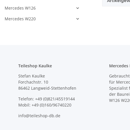
Artikelgew
Mercedes W126
Mercedes W220
Teileshop Kaulke
Mercedes E
Stefan Kaulke
Gebrauchte
Forchachstr. 10
für Merce
86462 Langweid-Stettenhofen
Spezialist
der Baure
Telefon: +49 (0)821/45519144
W126 W22
Mobil: +49 (0)160/96740220
info@teileshop-db.de