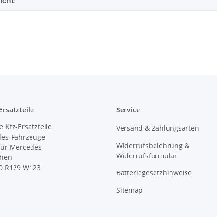
icht:
rsatzteile
Service
 Kfz-Ersatzteile
Versand & Zahlungsarten
des-Fahrzeuge
Widerrufsbelehrung &
 für Mercedes
Widerrufsformular
ihen
0 R129 W123
Batteriegesetzhinweise
Sitemap