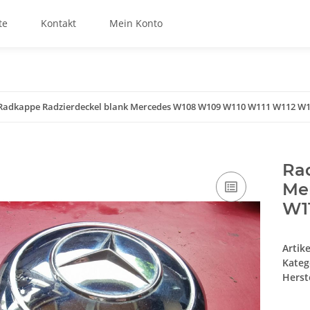
te
Kontakt
Mein Konto
Radkappe Radzierdeckel blank Mercedes W108 W109 W110 W111 W112 W1
Ra
Me
W1
Artik
Kateg
Herste