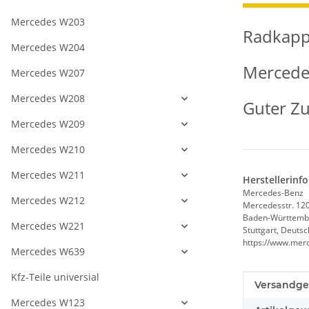
Mercedes W203
Radkapp
Mercedes W204
Merced
Mercedes W207
Mercedes W208
Guter Zu
Mercedes W209
Mercedes W210
Mercedes W211
Herstellerinf
Mercedes-Benz
Mercedes W212
Mercedesstr. 12
Baden-Württemb
Mercedes W221
Stuttgart, Deuts
https://www.mer
Mercedes W639
Kfz-Teile universial
Produkteig
Wert
Versandge
Mercedes W123