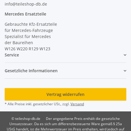
info@teileshop-db.de
Mercedes Ersatzteile
Gebrauchte Kfz-Ersatzteile
für Mercedes-Fahrzeuge
Spezialist für Mercedes
der Baureihen
W126 W220 R129 W123
Service
Gesetzliche Informationen
Vertrag widerrufen
* Alle Preise inkl. gesetzlicher USt., zzgl.
Versand
© teileshop-db.de
Der angegebene Preis enthält die gesetzliche
Umsatzsteuer. Da es sich um differenzbesteuerte Ware gemäß § 25a
UStG handelt, ist die Mehrwertsteuer im Preis enthalten, wird jedoch auf