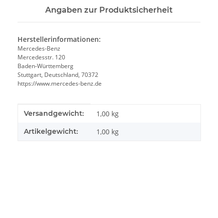
Angaben zur Produktsicherheit
Herstellerinformationen:
Mercedes-Benz
Mercedesstr. 120
Baden-Württemberg
Stuttgart, Deutschland, 70372
https://www.mercedes-benz.de
Produkteigenschaft
Wert
Versandgewicht:
1,00 kg
Artikelgewicht:
1,00
kg