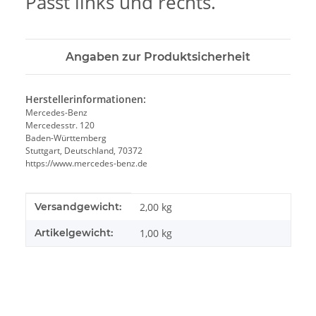
Passt links und rechts.
Angaben zur Produktsicherheit
Herstellerinformationen:
Mercedes-Benz
Mercedesstr. 120
Baden-Württemberg
Stuttgart, Deutschland, 70372
https://www.mercedes-benz.de
Produkteigenschaft
Wert
Versandgewicht:
2,00 kg
Artikelgewicht:
1,00
kg