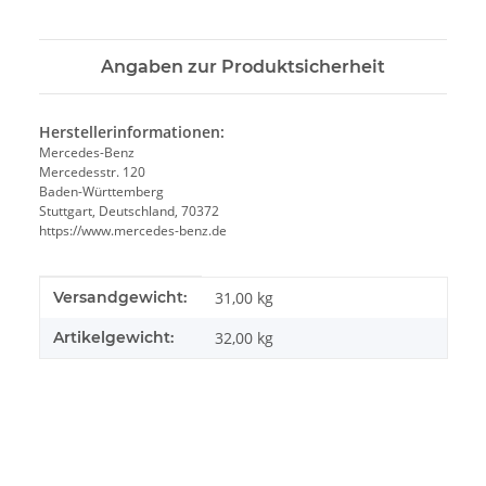
Angaben zur Produktsicherheit
Herstellerinformationen:
Mercedes-Benz
Mercedesstr. 120
Baden-Württemberg
Stuttgart, Deutschland, 70372
https://www.mercedes-benz.de
Produkteigenschaft
Wert
Versandgewicht:
31,00 kg
Artikelgewicht:
32,00
kg