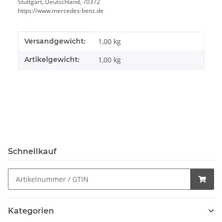
Stuttgart, Deutschland, 70372
https://www.mercedes-benz.de
Produkteigenschaft
Wert
Versandgewicht:
1,00 kg
Artikelgewicht:
1,00
kg
Schnellkauf
Kategorien