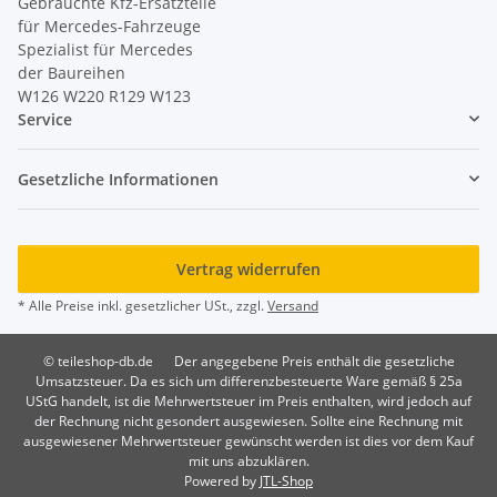
Gebrauchte Kfz-Ersatzteile
für Mercedes-Fahrzeuge
Spezialist für Mercedes
der Baureihen
W126 W220 R129 W123
Service
Gesetzliche Informationen
Vertrag widerrufen
* Alle Preise inkl. gesetzlicher USt., zzgl.
Versand
© teileshop-db.de
Der angegebene Preis enthält die gesetzliche
Umsatzsteuer. Da es sich um differenzbesteuerte Ware gemäß § 25a
UStG handelt, ist die Mehrwertsteuer im Preis enthalten, wird jedoch auf
der Rechnung nicht gesondert ausgewiesen. Sollte eine Rechnung mit
ausgewiesener Mehrwertsteuer gewünscht werden ist dies vor dem Kauf
mit uns abzuklären.
Powered by
JTL-Shop