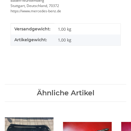
Baden-Württemberg
Stuttgart, Deutschland, 70372
https://www.mercedes-benz.de
Produkteigenschaft
Wert
Versandgewicht:
1,00 kg
Artikelgewicht:
1,00
kg
Ähnliche Artikel