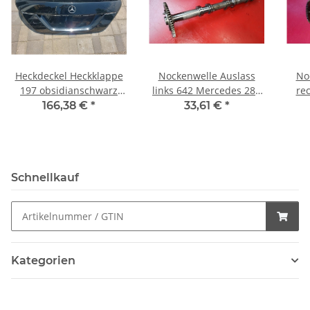
Heckdeckel Heckklappe
Nockenwelle Auslass
No
197 obsidianschwarz
links 642 Mercedes 280
re
Mercedes W221 S-Klasse
300 320 350 CDI
280 
166,38 €
*
33,61 €
*
2217500275
6420503501
Schnellkauf
Kategorien