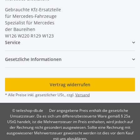
Gebrauchte Kfz-Ersatzteile
für Mercedes-Fahrzeuge
Spezialist für Mercedes
der Baureihen
W126 W220 R129 W123
Service
Gesetzliche Informationen
Vertrag widerrufen
* Alle Preise inkl. gesetzlicher USt., zzgl.
Versand
© teileshop-db.de
Der angegebene Preis enthält die gesetzliche
Umsatzsteuer. Da es sich um differenzbesteuerte Ware gemäß § 25a
UStG handelt, ist die Mehrwertsteuer im Preis enthalten, wird jedoch auf
der Rechnung nicht gesondert ausgewiesen. Sollte eine Rechnung mit
ausgewiesener Mehrwertsteuer gewünscht werden ist dies vor dem Kauf
mit uns abzuklären.