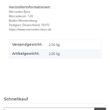
Herstellerinformationen:
Mercedes-Benz
Mercedesstr. 120
Baden-Württemberg
Stuttgart, Deutschland, 70372
https://www.mercedes-benz.de
Produkteigenschaft
Wert
Versandgewicht:
2,50 kg
Artikelgewicht:
2,00
kg
Schnellkauf