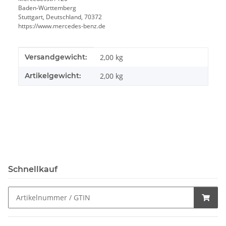
Baden-Württemberg
Stuttgart, Deutschland, 70372
https://www.mercedes-benz.de
Produkteigenschaft
Wert
Versandgewicht:
2,00 kg
Artikelgewicht:
2,00
kg
Schnellkauf