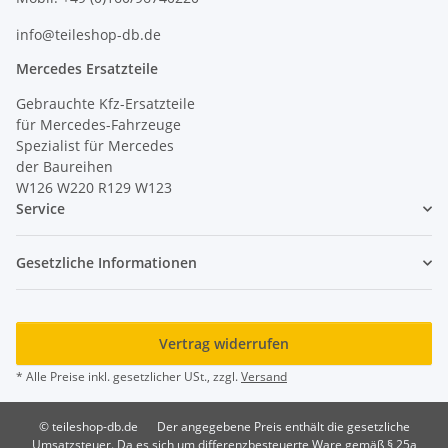
info@teileshop-db.de
Mercedes Ersatzteile
Gebrauchte Kfz-Ersatzteile
für Mercedes-Fahrzeuge
Spezialist für Mercedes
der Baureihen
W126 W220 R129 W123
Service
Gesetzliche Informationen
Vertrag widerrufen
* Alle Preise inkl. gesetzlicher USt., zzgl.
Versand
© teileshop-db.de
Der angegebene Preis enthält die gesetzliche
Umsatzsteuer. Da es sich um differenzbesteuerte Ware gemäß § 25a