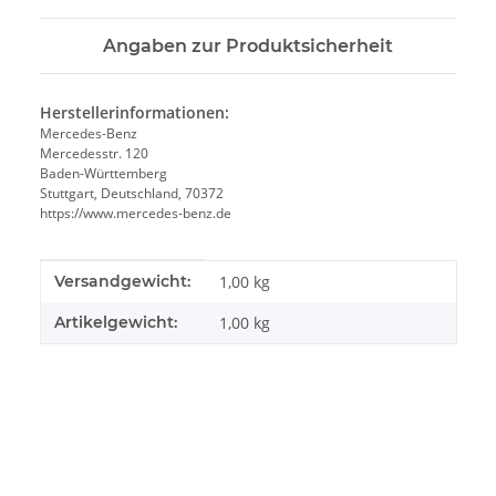
Angaben zur Produktsicherheit
Herstellerinformationen:
Mercedes-Benz
Mercedesstr. 120
Baden-Württemberg
Stuttgart, Deutschland, 70372
https://www.mercedes-benz.de
Produkteigenschaft
Wert
Versandgewicht:
1,00 kg
Artikelgewicht:
1,00
kg