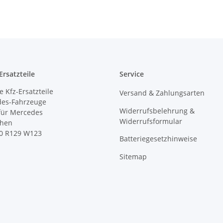
rsatzteile
Service
 Kfz-Ersatzteile
Versand & Zahlungsarten
des-Fahrzeuge
Widerrufsbelehrung &
 für Mercedes
Widerrufsformular
ihen
0 R129 W123
Batteriegesetzhinweise
Sitemap