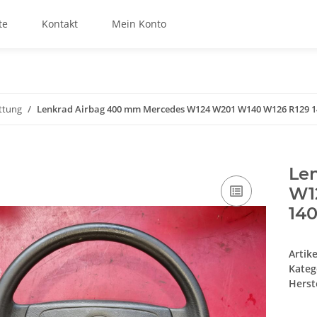
te
Kontakt
Mein Konto
ttung
Lenkrad Airbag 400 mm Mercedes W124 W201 W140 W126 R129 1
Le
W1
14
Artik
Kateg
Herste