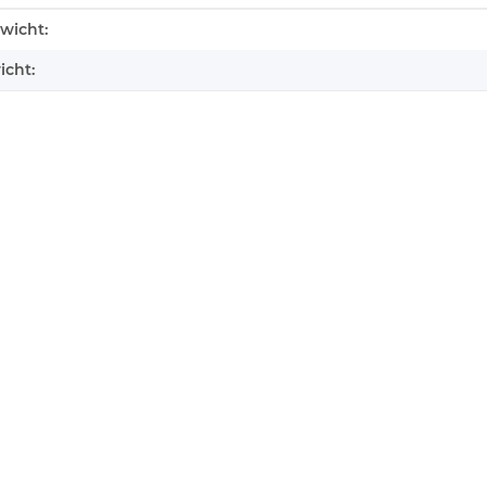
enschaft
wicht:
icht: