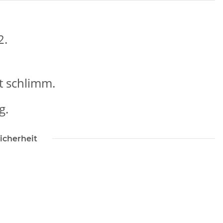
2.
t schlimm.
g.
icherheit