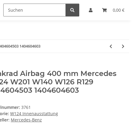
0,00 €
404604503 1404604603
nkrad Airbag 400 mm Mercedes
24 W201 W140 W126 R129
04604503 1404604603
elnummer:
3761
orie:
W124 Innenausstattung
ller:
Mercedes-Benz