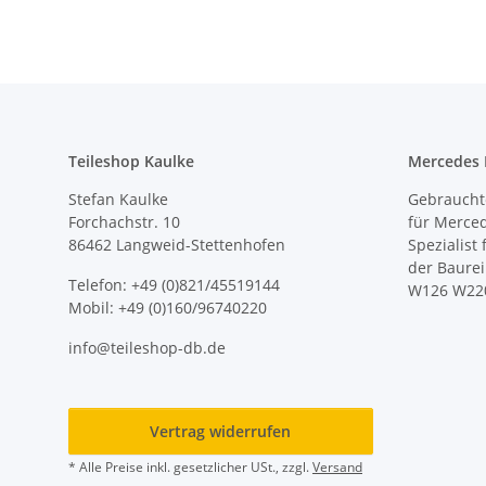
Teileshop Kaulke
Mercedes E
Stefan Kaulke
Gebrauchte
Forchachstr. 10
für Merce
86462 Langweid-Stettenhofen
Spezialist
der Baure
Telefon: +49 (0)821/45519144
W126 W22
Mobil: +49 (0)160/96740220
info@teileshop-db.de
Vertrag widerrufen
* Alle Preise inkl. gesetzlicher USt., zzgl.
Versand