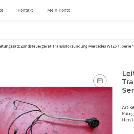
te
Kontakt
Mein Konto
eitungssatz Zündsteuergerät Transistorzündung Mercedes W126 1. Serie 
Lei
Tra
Se
Artik
Kateg
Herste