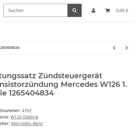
0,00 €
1265404834
tungssatz Zündsteuergerät
nsistorzündung Mercedes W126 1.
rie 1265404834
elnummer:
4392
orie:
W126 Elektrik
ller:
Mercedes-Benz