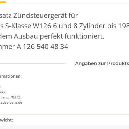
satz Zündsteuergerät für
 S-Klasse W126 6 und 8 Zylinder bis 19
dem Ausbau perfekt funktioniert.
mmer A 126 540 48 34
Angaben zur Produkts
ormationen:
0
erg
chland, 70372
cedes-benz.de
enschaft
wicht: