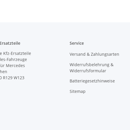
rsatzteile
Service
 Kfz-Ersatzteile
Versand & Zahlungsarten
des-Fahrzeuge
Widerrufsbelehrung &
 für Mercedes
Widerrufsformular
ihen
0 R129 W123
Batteriegesetzhinweise
Sitemap