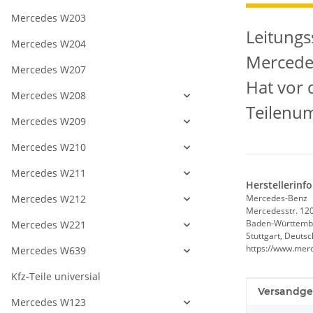
Mercedes W203
Leitungs
Mercedes W204
Mercedes
Mercedes W207
Hat vor 
Mercedes W208
Teilenu
Mercedes W209
Mercedes W210
Mercedes W211
Herstellerinf
Mercedes W212
Mercedes-Benz
Mercedesstr. 12
Baden-Württemb
Mercedes W221
Stuttgart, Deuts
https://www.mer
Mercedes W639
Kfz-Teile universial
Produkteig
Wert
Versandge
Mercedes W123