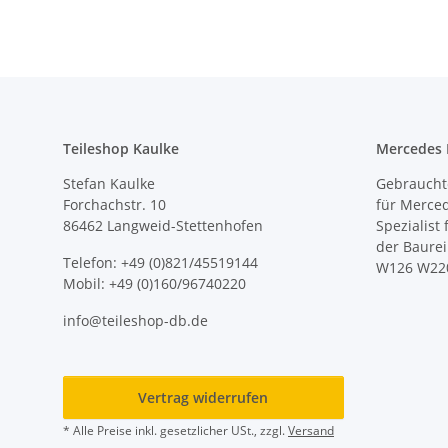
Teileshop Kaulke
Mercedes E
Stefan Kaulke
Gebrauchte
Forchachstr. 10
für Merce
86462 Langweid-Stettenhofen
Spezialist
der Baure
Telefon: +49 (0)821/45519144
W126 W22
Mobil: +49 (0)160/96740220
info@teileshop-db.de
Vertrag widerrufen
* Alle Preise inkl. gesetzlicher USt., zzgl.
Versand