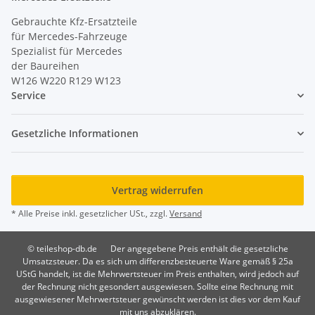
Gebrauchte Kfz-Ersatzteile
für Mercedes-Fahrzeuge
Spezialist für Mercedes
der Baureihen
W126 W220 R129 W123
Service
Gesetzliche Informationen
Vertrag widerrufen
* Alle Preise inkl. gesetzlicher USt., zzgl.
Versand
© teileshop-db.de
Der angegebene Preis enthält die gesetzliche
Umsatzsteuer. Da es sich um differenzbesteuerte Ware gemäß § 25a
UStG handelt, ist die Mehrwertsteuer im Preis enthalten, wird jedoch auf
der Rechnung nicht gesondert ausgewiesen. Sollte eine Rechnung mit
ausgewiesener Mehrwertsteuer gewünscht werden ist dies vor dem Kauf
mit uns abzuklären.