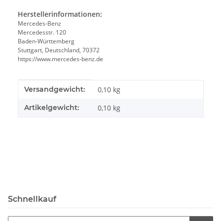
Herstellerinformationen:
Mercedes-Benz
Mercedesstr. 120
Baden-Württemberg
Stuttgart, Deutschland, 70372
https://www.mercedes-benz.de
Produkteigenschaft
Wert
Versandgewicht:
0,10 kg
Artikelgewicht:
0,10
kg
Schnellkauf