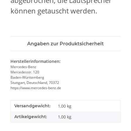
abgebrochen, die Lautsprecher
können getauscht werden.
Angaben zur Produktsicherheit
Herstellerinformationen:
Mercedes-Benz
Mercedesstr. 120
Baden-Württemberg
Stuttgart, Deutschland, 70372
https://www.mercedes-benz.de
Produkteigenschaft
Wert
Versandgewicht:
1,00 kg
Artikelgewicht:
1,00
kg