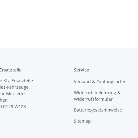
rsatzteile
Service
 Kfz-Ersatzteile
Versand & Zahlungsarten
des-Fahrzeuge
Widerrufsbelehrung &
 für Mercedes
Widerrufsformular
ihen
0 R129 W123
Batteriegesetzhinweise
Sitemap