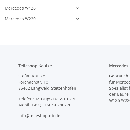
Mercedes W126
Mercedes W220
Teileshop Kaulke
Mercedes E
Stefan Kaulke
Gebrauchte
Forchachstr. 10
für Merce
86462 Langweid-Stettenhofen
Spezialist
der Baure
Telefon: +49 (0)821/45519144
W126 W22
Mobil: +49 (0)160/96740220
info@teileshop-db.de