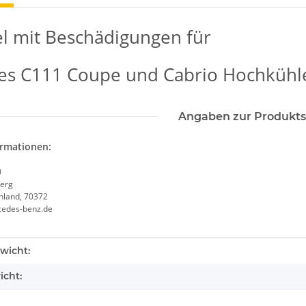
el mit Beschädigungen für
s C111 Coupe und Cabrio Hochkühle
Angaben zur Produkts
ormationen:
0
erg
chland, 70372
cedes-benz.de
enschaft
wicht:
icht: