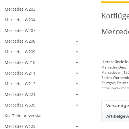
Mercedes W203
Kotflüg
Mercedes W204
Mercede
Mercedes W207
Mercedes W208
Mercedes W209
Herstellerinf
Mercedes W210
Mercedes-Benz
Mercedesstr. 12
Mercedes W211
Baden-Württemb
Stuttgart, Deuts
Mercedes W212
https://www.mer
Mercedes W221
Mercedes W639
Produkteig
Wert
Versandge
Kfz-Teile universial
Artikelgew
Mercedes W123