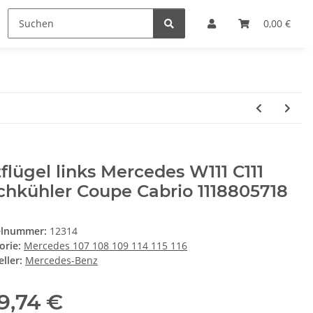
0,00 €
flügel links Mercedes W111 C111
hkühler Coupe Cabrio 1118805718
elnummer:
12314
orie:
Mercedes 107 108 109 114 115 116
ller:
Mercedes-Benz
9,74 €