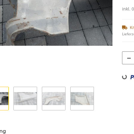
inkl. 
K
Lieferz
Loading...
ung