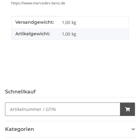
https://www.mercedes-benz.de
Produkteigenschaft
Wert
Versandgewicht:
1,00 kg
Artikelgewicht:
1,00
kg
Schnellkauf
Kategorien