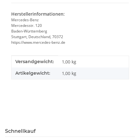
Herstellerinformationen:
Mercedes-Benz
Mercedesstr. 120
Baden-Württemberg
Stuttgart, Deutschland, 70372
https://www.mercedes-benz.de
Produkteigenschaft
Wert
Versandgewicht:
1,00 kg
Artikelgewicht:
1,00
kg
Schnellkauf