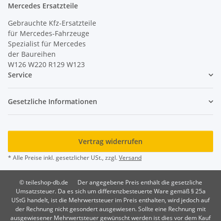
Mercedes Ersatzteile
Gebrauchte Kfz-Ersatzteile
für Mercedes-Fahrzeuge
Spezialist für Mercedes
der Baureihen
W126 W220 R129 W123
Service
Gesetzliche Informationen
Vertrag widerrufen
* Alle Preise inkl. gesetzlicher USt., zzgl.
Versand
© teileshop-db.de
Der angegebene Preis enthält die gesetzliche
Umsatzsteuer. Da es sich um differenzbesteuerte Ware gemäß § 25a
UStG handelt, ist die Mehrwertsteuer im Preis enthalten, wird jedoch auf
der Rechnung nicht gesondert ausgewiesen. Sollte eine Rechnung mit
ausgewiesener Mehrwertsteuer gewünscht werden ist dies vor dem Kauf