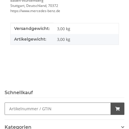
Baden-Württemberg
Stuttgart, Deutschland, 70372
https://www.mercedes-benz.de
Produkteigenschaft
Wert
Versandgewicht:
3,00 kg
Artikelgewicht:
3,00
kg
Schnellkauf
Kategorien