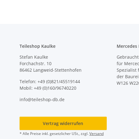
Teileshop Kaulke
Mercedes E
Stefan Kaulke
Gebrauchte
Forchachstr. 10
für Merce
86462 Langweid-Stettenhofen
Spezialist
der Baure
Telefon: +49 (0)821/45519144
W126 W22
Mobil: +49 (0)160/96740220
info@teileshop-db.de
Vertrag widerrufen
* Alle Preise inkl. gesetzlicher USt., zzgl.
Versand