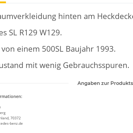
aumverkleidung hinten am Heckdecke
es SL R129 W129.
von einem 500SL Baujahr 1993.
ustand mit wenig Gebrauchsspuren.
Angaben zur Produkts
ormationen:
0
erg
chland, 70372
cedes-benz.de