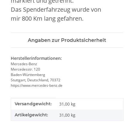
markiert und getrennt.
Das Spenderfahrzeug wurde von
mir 800 Km lang gefahren.
Angaben zur Produktsicherheit
Herstellerinformationen:
Mercedes-Benz
Mercedesstr. 120
Baden-Württemberg
Stuttgart, Deutschland, 70372
https://www.mercedes-benz.de
Produkteigenschaft
Wert
Versandgewicht:
31,00 kg
Artikelgewicht:
31,00
kg