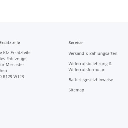
rsatzteile
Service
 Kfz-Ersatzteile
Versand & Zahlungsarten
des-Fahrzeuge
Widerrufsbelehrung &
 für Mercedes
Widerrufsformular
ihen
0 R129 W123
Batteriegesetzhinweise
Sitemap