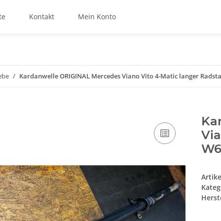
te
Kontakt
Mein Konto
ebe
Kardanwelle ORIGINAL Mercedes Viano Vito 4-Matic langer Radst
Ka
Via
W6
Artik
Kateg
Herste