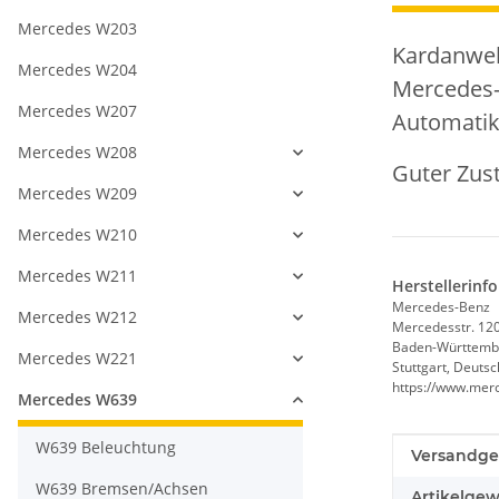
Mercedes W203
Kardanwell
Mercedes W204
Mercedes-B
Mercedes W207
Automatik 
Mercedes W208
Guter Zus
Mercedes W209
Mercedes W210
Mercedes W211
Herstellerinf
Mercedes-Benz
Mercedes W212
Mercedesstr. 12
Baden-Württemb
Mercedes W221
Stuttgart, Deuts
https://www.mer
Mercedes W639
W639 Beleuchtung
Produkteig
Wert
Versandge
W639 Bremsen/Achsen
Artikelgew