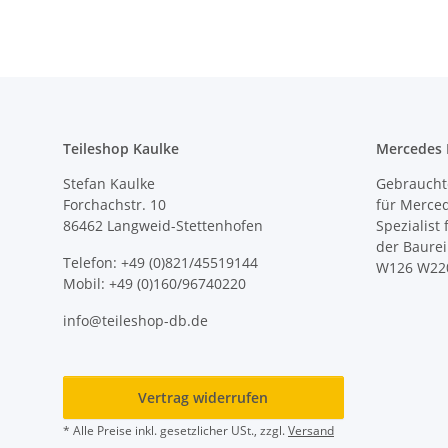
Teileshop Kaulke
Mercedes E
Stefan Kaulke
Gebrauchte
Forchachstr. 10
für Merce
86462 Langweid-Stettenhofen
Spezialist
der Baure
Telefon: +49 (0)821/45519144
W126 W22
Mobil: +49 (0)160/96740220
info@teileshop-db.de
Vertrag widerrufen
* Alle Preise inkl. gesetzlicher USt., zzgl.
Versand