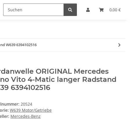
0,00 €
and W639 6394102516
rdanwelle ORIGINAL Mercedes
no Vito 4-Matic langer Radstand
39 6394102516
elnummer:
20524
orie:
W639 Motor/Getriebe
ller:
Mercedes-Benz