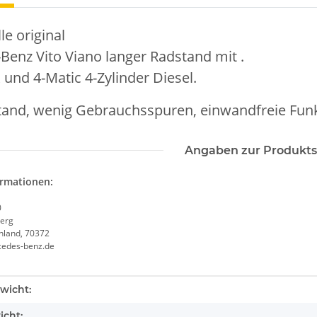
e original
enz Vito Viano langer Radstand mit .
und 4-Matic 4-Zylinder Diesel.
tand, wenig Gebrauchsspuren, einwandfreie Funk
Angaben zur Produkts
ormationen:
0
erg
chland, 70372
cedes-benz.de
enschaft
wicht:
icht: