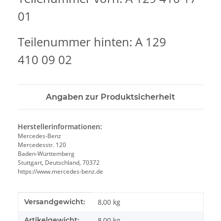
01
Teilenummer hinten: A 129
410 09 02
Angaben zur Produktsicherheit
Herstellerinformationen:
Mercedes-Benz
Mercedesstr. 120
Baden-Württemberg
Stuttgart, Deutschland, 70372
https://www.mercedes-benz.de
Produkteigenschaft
Wert
Versandgewicht:
8,00 kg
Artikelgewicht:
8,00
kg