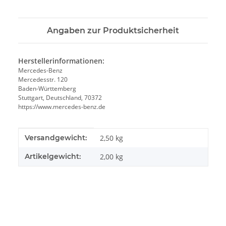
Angaben zur Produktsicherheit
Herstellerinformationen:
Mercedes-Benz
Mercedesstr. 120
Baden-Württemberg
Stuttgart, Deutschland, 70372
https://www.mercedes-benz.de
Produkteigenschaft
Wert
Versandgewicht:
2,50 kg
Artikelgewicht:
2,00
kg