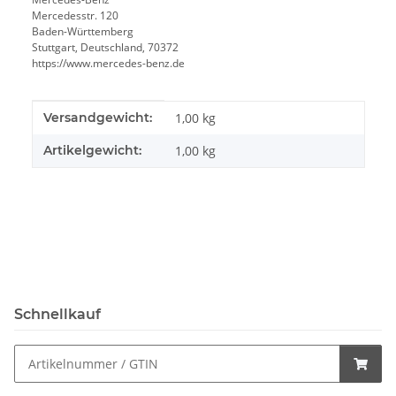
Mercedesstr. 120
Baden-Württemberg
Stuttgart, Deutschland, 70372
https://www.mercedes-benz.de
Produkteigenschaft
Wert
Versandgewicht:
1,00 kg
Artikelgewicht:
1,00
kg
Schnellkauf